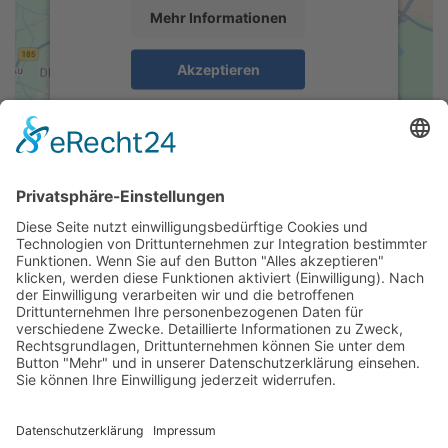
Mehr Informationen
Akzeptieren
powered by
Usercentrics Consent
Management Platform
&
eRecht24
Parkplätze
Im begrenzten Umfang stehen kostenfreie
Tiefgaragenparkplätze zur Verfügung. Bitte an der Einfahrt
klingeln und in der Tiefragarge der Ausschilderung folgen!
Öffentliche Verkehrsmittel
Sofern Sie mit der Straßenbahn zu uns fahren, steigen Sie
entweder an der Haltestelle Post oder Theater aus. Von beiden
Haltestellen beträgt die Laufzeit ca. 5-10 Minuten.